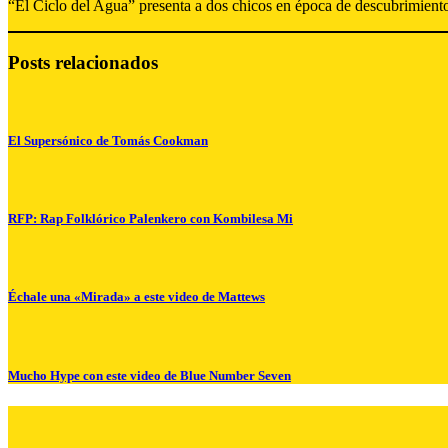
“El Ciclo del Agua” presenta a dos chicos en época de descubrimient
Posts relacionados
El Supersónico de Tomás Cookman
RFP: Rap Folklórico Palenkero con Kombilesa Mi
Échale una «Mirada» a este video de Mattews
Mucho Hype con este video de Blue Number Seven